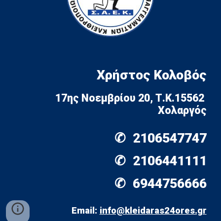
Χρήστος Κολοβός
17ης Νοεμβρίου 20, Τ.Κ.15562
Χολαργός
✆  
2106547747
✆  
2106441111
✆  
6944756666
Email: 
info@kleidaras24ores.gr