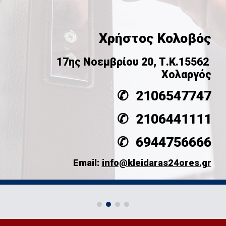
Χρήστος Κολοβός
17ης Νοεμβρίου 20, Τ.Κ.15562
Χολαργός
✆  
2106547747
✆  
2106441111
✆  
6944756666
Email: 
info@kleidaras24ores.gr