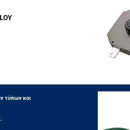
BLOY
ν τύπων και 
.