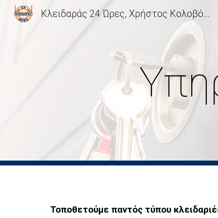
Κλειδαράς 24 Ώρες, Χρήστος Κολοβός | Κλειδαράς, Κλειδαράδες Αγία Παρασκευή, Χολαργός, Χαλάνδρι, Μαρούσι, Παπάγου, Βριλήσσια, Αμπελόκηποι, Κατεχάκη, Βόρεια Προάστια, Κλειδαράς, Κλειδαράδες, Ανοίγματα Κλειδαριών, Κλειδαριές Ασφαλείας: 2106547747 - 2106441111 - 6944756666
Sk
Υπη
Τοποθετούμε παντός τύπου
κλειδαριέ